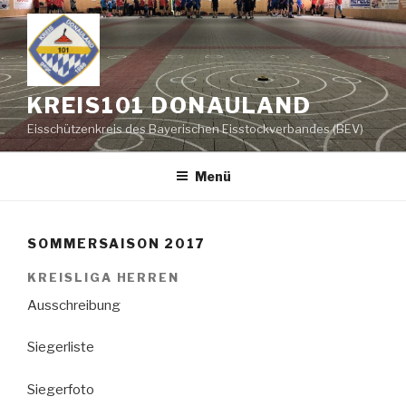
Zum
Inhalt
springen
KREIS101 DONAULAND
Eisschützenkreis des Bayerischen Eisstockverbandes (BEV)
Menü
SOMMERSAISON 2017
KREISLIGA HERREN
Ausschreibung
Siegerliste
Siegerfoto